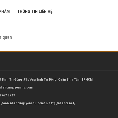
 PHẨM
THÔNG TIN LIÊN HỆ
n quan
 Bình Trị Đông ,Phường Bình Trị Đông, Quận Bình Tân, TPHCM
nhahoinguyennhu.com
 3767 3727
p://www.nhahoinguyennhu.com/ & http://nhahoi.net/