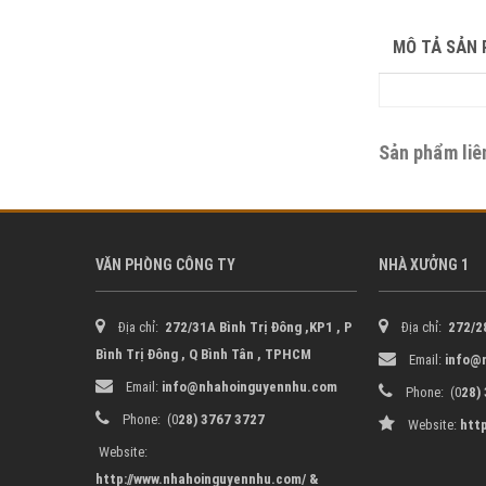
MÔ TẢ SẢN
Sản phẩm liê
VĂN PHÒNG CÔNG TY
NHÀ XƯỞNG 1
Địa chỉ:
272/31A Bình Trị Đông ,KP1 , P
Địa chỉ:
272/28
Bình Trị Đông , Q Bình Tân ,
TPHCM
Email:
info@
Email:
info@nhahoinguyennhu.com
Phone: (0
28)
Phone: (0
28) 3767 3727
Website:
htt
Website:
http://www.nhahoinguyennhu.com/ &