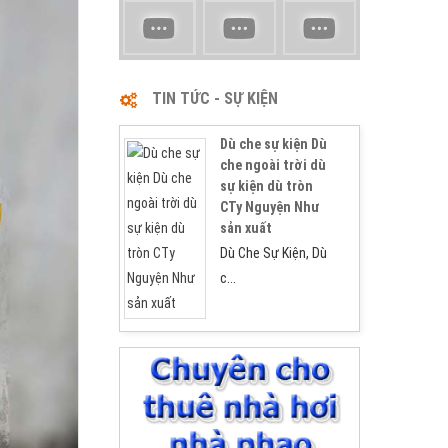
TIN TỨC - SỰ KIỆN
Dù che sự kiện Dù
1
2
che ngoài trời dù
sự kiện dù tròn
CTy Nguyện Như
sản xuất
Dù Che Sự Kiện, Dù
c...